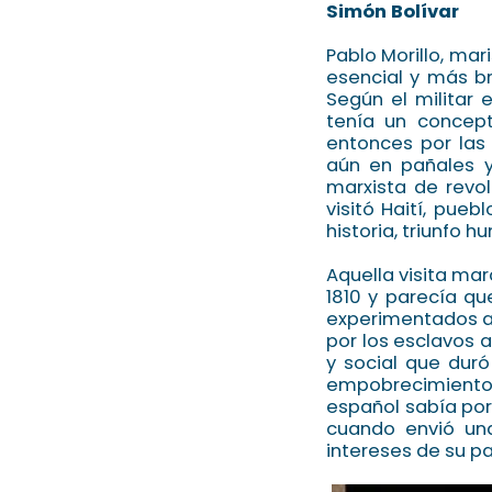
Simón Bolívar
Pablo Morillo, mar
esencial y más b
Según el militar 
tenía un concept
entonces por las 
aún en pañales 
marxista de revol
visitó Haití, pueb
historia, triunfo
Aquella visita ma
1810 y parecía qu
experimentados a 
por los esclavos 
y social que dur
empobrecimiento e
español sabía por
cuando envió una
intereses de su pa