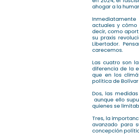
en 2024, el fasc
ahogar a la humani
Inmediatamente 
actuales y cómo u
decir, como apor
su praxis revoluc
Libertador. Pen
carecemos.
Las cuatro son la
diferencia de la 
que en los climá
política de Bolíva
Dos, las medidas
aunque ello supus
quienes se limita
Tres, la importan
avanzado para su
concepción polític