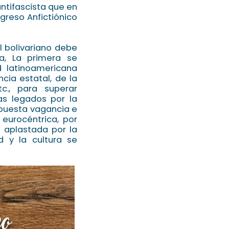
antifascista que en
greso Anfictiónico
l bolivariano debe
ea, La primera se
d latinoamericana
cia estatal, de la
c., para superar
as legados por la
upuesta vagancia e
 eurocéntrica, por
 aplastada por la
d y la cultura se