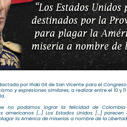
dactada por Iñaki Gil de San Vicente para el
Congreso 
ismo y expresiones similares,
a realizar entre el 10 y
a.
ue no podamos lograr la felicidad de Colombia
s americanos […] Los Estados Unidos […] parecen 
plagar la América de miserias a nombre de la Libertad