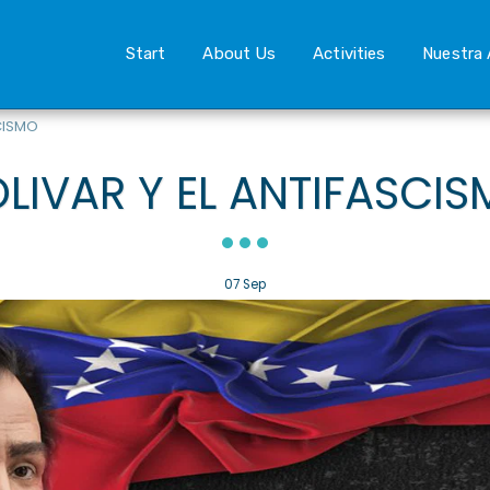
Start
About Us
Activities
Nuestra 
CISMO
LIVAR Y EL ANTIFASCI
07
Sep