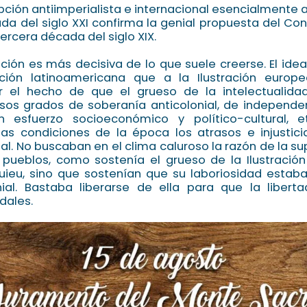
pción antiimperialista e internacional esencialmente 
da del siglo XXI confirma la genial propuesta del Con
ercera década del siglo XIX.
ción es más decisiva de lo que suele creerse. El idea
ción latinoamericana que a la Ilustración europ
r el hecho de que el grueso de la intelectualida
rsos grados de soberanía anticolonial, de independen
 esfuerzo socioeconómico y político-cultural, et
as condiciones de la época los atrasos e injustici
ial. No buscaban en el clima caluroso la razón de la s
 pueblos, como sostenía el grueso de la Ilustración
ieu, sino que sostenían que su laboriosidad estaba
nial. Bastaba liberarse de ella para que la liberta
dales.