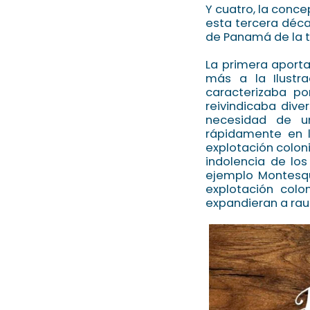
Y cuatro, la conce
esta tercera déca
de Panamá de la t
La primera aporta
más a la Ilustra
caracterizaba po
reivindicaba dive
necesidad de un
rápidamente en l
explotación colon
indolencia de los
ejemplo Montesqu
explotación colo
expandieran a rau