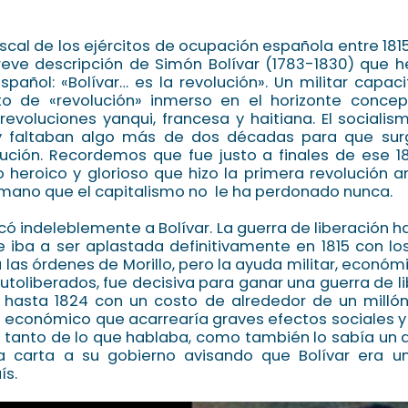
iscal de los ejércitos de ocupación española entre 1815 
reve descripción de Simón Bolívar (1783-1830) que 
español: «Bolívar… es la revolución». Un militar capa
o de «revolución» inmerso en el horizonte conce
revoluciones yanqui, francesa y haitiana. El sociali
y faltaban algo más de dos décadas para que surg
ución. Recordemos que fue justo a finales de ese 1
lo heroico y glorioso que hizo la primera revolución a
 humano que el capitalismo no le ha perdonado nunca.
rcó indeleblemente a Bolívar. La guerra de liberación
e iba a ser aplastada definitivamente en 1815 con l
las órdenes de Morillo, pero la ayuda militar, económi
autoliberados, fue decisiva para ganar una guerra de l
ó hasta 1824 con un costo de alrededor de un milló
conómico que acarrearía graves efectos sociales y pol
 tanto de lo que hablaba, como también lo sabía un 
 carta a su gobierno avisando que Bolívar era un
ís.