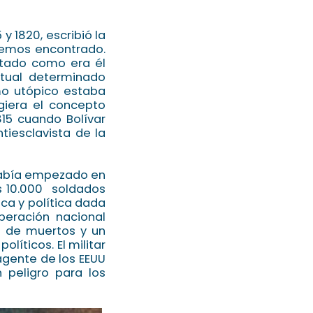
y 1820, escribió la
hemos encontrado.
citado como era él
ptual determinado
smo utópico estaba
iera el concepto
815 cuando Bolívar
ntiesclavista de la
 había empezado en
os 10.000 soldados
ca y política dada
iberación nacional
n de muertos y un
íticos. El militar
agente de los EEUU
 peligro para los