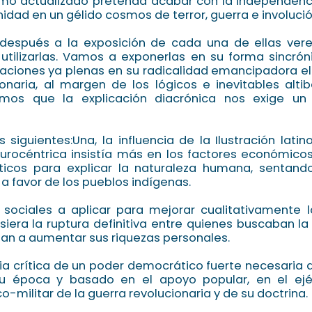
ismo actualizado pretenda acabar con la independenc
dad en un gélido cosmos de terror, guerra e involución
después a la exposición de cada una de ellas ver
tilizarlas. Vamos a exponerlas en su forma sincrón
taciones ya plenas en su radicalidad emancipadora e
ionaria, al margen de los lógicos e inevitables altib
samos que la explicación diacrónica nos exige un
s siguientes:Una, la influencia de la Ilustración lat
eurocéntrica insistía más en los factores económicos
ticos para explicar la naturaleza humana, sentand
r a favor de los pueblos indígenas.
 sociales a aplicar para mejorar cualitativamente l
iera la ruptura definitiva entre quienes buscaban la 
ban a aumentar sus riquezas personales.
cia crítica de un poder democrático fuerte necesaria 
 época y basado en el apoyo popular, en el ejérc
o-militar de la guerra revolucionaria y de su doctrina.