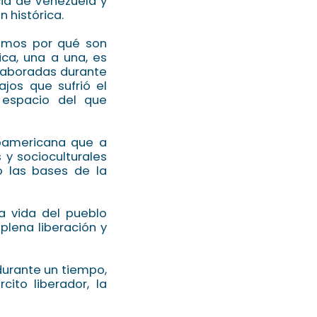
ia de Venezuela y
 histórica.
emos por qué son
ica, una a una, es
laboradas durante
ajos que sufrió el
 espacio del que
inoamericana que a
 y socioculturales
o las bases de la
a vida del pueblo
plena liberación y
durante un tiempo,
ito liberador, la