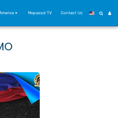
America
Mopassol TV
Contact Us
SMO