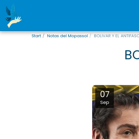
Start
Notas del Mopassol
BOLIVAR Y EL ANTIFAS
BO
07
Sep