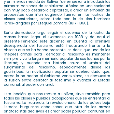
y en menos medida de Bolívar fue empezar a introducir las
primeras nociones de socialismo utópico en una sociedad
con muy poco desarrollo capitalista, a crear un embrión de
propuestas que irían cogiendo fuerza en las luchas de
clases posteriores, sobre todo con la de «los hombres
libres» dirigidos por Ezequiel Zamora (1817-1860).
Sería demasiado largo seguir el ascenso de la lucha de
masas hasta llegar al Caracazo de 1988 y de aquí al
presente.Teniendo este ascenso en cuenta, la ofensiva
desesperada del fascismo está fracasando frente a la
historia que se ha hecho presente, es decir, que una de las
mejores armas para derrotar al fascismo es mantener
siempre viva la larga memoria popular de sus luchas por la
libertad; y cuando esa historia cruza el umbral del
surgimiento del fascismo, especialmente desde las
guarimbas, la movilización popular se acelera dado que,
como lo ha hecho el Gobierno venezolano, se demuestra
la fusión entre derrotar al fascismo y avanzar al Estado
comunal, al poder comunal.
Esta lección, que nos remite a Bolívar, sirve también para
todas las clases y pueblos trabajadores que se enfrentan al
fascismo. La izquierda, la revolucionaria, de los países bajo
Estados burgueses debe saber que otra de las armas
antifascistas decisivas es crear poder popular, comunal, en