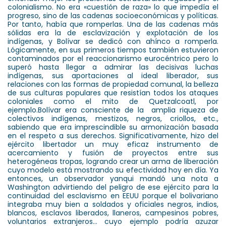
colonialismo. No era «cuestión de raza» lo que impedía el
progreso, sino de las cadenas socioeconómicas y políticas.
Por tanto, había que romperlas. Una de las cadenas más
sólidas era la de esclavización y explotación de los
indígenas, y Bolívar se dedicó con ahínco a romperla.
Lógicamente, en sus primeros tiempos también estuvieron
contaminados por el reaccionarismo eurocéntrico pero lo
superó hasta llegar a admirar las decisivas luchas
indígenas, sus aportaciones al ideal liberador, sus
relaciones con las formas de propiedad comunal, la belleza
de sus culturas populares que resistían todos los ataques
coloniales como el mito de Quetzalcoatl, por
ejemplo.Bolívar era consciente de la amplia riqueza de
colectivos indígenas, mestizos, negros, criollos, etc.,
sabiendo que era imprescindible su armonización basada
en el respeto a sus derechos. Significativamente, hizo del
ejército libertador un muy eficaz instrumento de
acercamiento y fusión de proyectos entre sus
heterogéneas tropas, logrando crear un arma de liberación
cuyo modelo está mostrando su efectividad hoy en día. Ya
entonces, un observador yanqui mandó una nota a
Washington advirtiendo del peligro de ese ejército para la
continuidad del esclavismo en EEUU porque el bolivariano
integraba muy bien a soldados y oficiales negros, indios,
blancos, esclavos liberados, llaneros, campesinos pobres,
voluntarios extranjeros… cuyo ejemplo podría azuzar