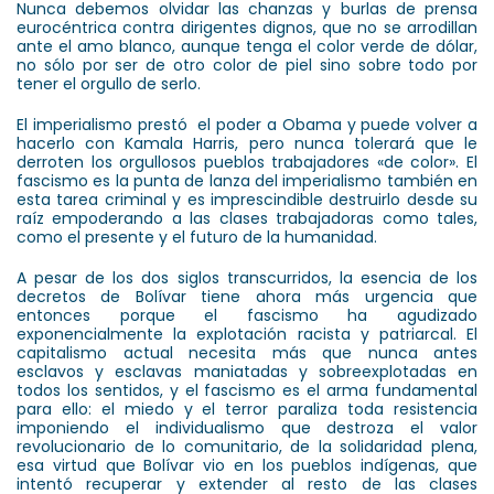
Nunca debemos olvidar las chanzas y burlas de prensa
eurocéntrica contra dirigentes dignos, que no se arrodillan
ante el amo blanco, aunque tenga el color verde de dólar,
no sólo por ser de otro color de piel sino sobre todo por
tener el orgullo de serlo.
El imperialismo prestó el poder a Obama y puede volver a
hacerlo con Kamala Harris, pero nunca tolerará que le
derroten los orgullosos pueblos trabajadores «de color». El
fascismo es la punta de lanza del imperialismo también en
esta tarea criminal y es imprescindible destruirlo desde su
raíz empoderando a las clases trabajadoras como tales,
como el presente y el futuro de la humanidad.
A pesar de los dos siglos transcurridos, la esencia de los
decretos de Bolívar tiene ahora más urgencia que
entonces porque el fascismo ha agudizado
exponencialmente la explotación racista y patriarcal. El
capitalismo actual necesita más que nunca antes
esclavos y esclavas maniatadas y sobreexplotadas en
todos los sentidos, y el fascismo es el arma fundamental
para ello: el miedo y el terror paraliza toda resistencia
imponiendo el individualismo que destroza el valor
revolucionario de lo comunitario, de la solidaridad plena,
esa virtud que Bolívar vio en los pueblos indígenas, que
intentó recuperar y extender al resto de las clases