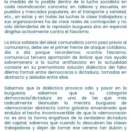
la medida de lo posible dentro de la lucha socialista en
cada reivindicación concreta, en talleres y escuelas, en
pueblos y mercados populares, en el transporte y sanidad,
etc., en estas y en todas las luchas la clase trabajadora y
sus organizaciones ha de crear redes de contrapoder y no
sólo defenderlas de la represión burguesa sino en especial
dirigirlas activamente contra el fascismo.
La ética solidaria del ideal comunalista como paso previo al
comunismo, debe ser el primer frente de ataque cotidiano,
día a día porque recordemos: «contra fascismo,
comuna».La tercera aportación de Bolívar que nos ayuda
sobremanera a la lucha antifascista en la actualidad
consiste en su premonitoria solución dialéctica del falso
dilema formal entre democracia o dictadura, tomadas en
abstracto y aisladas entre ellas.
Sabemos que la dialéctica provoca odio y pavor en la
burguesía; sabemos que su categoría
democracia/dictadura es una de las que más
radicalmente desnudan la mentira burguesa de
«democracia» abstracta como golosina envenenada que
endulza el hecho incontrovertible de que la «democracia»
no es sino la forma engañosa de la verdadera dictadura
del capital; sabemos que cuando lo descubren las clases
trabajadoras y dejan de tomar ese veneno tan dulzón y