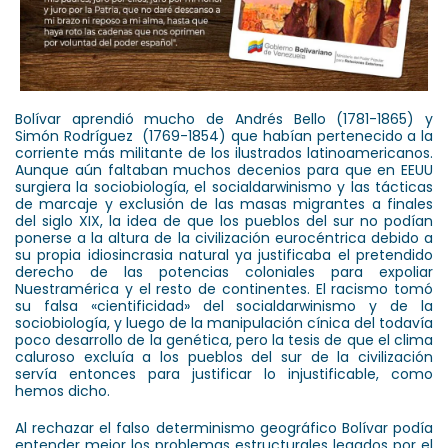
Bolívar aprendió mucho de Andrés Bello (1781-1865) y
Simón Rodríguez (1769-1854) que habían pertenecido a la
corriente más militante de los ilustrados latinoamericanos.
Aunque aún faltaban muchos decenios para que en EEUU
surgiera la sociobiología, el socialdarwinismo y las tácticas
de marcaje y exclusión de las masas migrantes a finales
del siglo XIX, la idea de que los pueblos del sur no podían
ponerse a la altura de la civilización eurocéntrica debido a
su propia idiosincrasia natural ya justificaba el pretendido
derecho de las potencias coloniales para expoliar
Nuestramérica y el resto de continentes. El racismo tomó
su falsa «cientificidad» del socialdarwinismo y de la
sociobiología, y luego de la manipulación cínica del todavía
poco desarrollo de la genética, pero la tesis de que el clima
caluroso excluía a los pueblos del sur de la civilización
servía entonces para justificar lo injustificable, como
hemos dicho.
Al rechazar el falso determinismo geográfico Bolívar podía
entender mejor los problemas estructurales legados por el