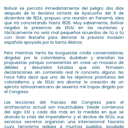
Bolívar se percató inmediatamente del peligro dos días
después de la decisiva victoria de Ayacucho del 9 de
diciembre de 1824, propuso una reunión en Panamá, idea
que irá concretando hasta 1826. Muy sabiamente, Bolívar
negaba la presencia de EEUU en las reuniones y
tácticamente no veía mal pequeños acuerdos de tú a tú
con Gran Bretaña para derrotar la prevista invasión
española apoyada por la Santa Alianza.
Pero mientras tanto las burguesías criolla conservadoras,
dirigidas por la colombiana, dudaban y atendían las
propuestas yanquis consistentes en crear un mosaico de
débiles y desunidos Estados que sólo firmasen
declaraciones sin contenido real ni concreto alguno. No
hace falta decir que uno de los objetivos prioritarios del
colonialismo y de EEUU era abortar la creación de un
ejército latinoamericano de sesenta mil tropas dirigido por
el Congreso.
Las lecciones del fracaso del Congreso para el
antifascismo actual son insustituibles. Desde comienzos
del siglo XXI y cada día más en la medida en que se
ahonda la crisis del imperialismo y el declive de EEUU, sus
servicios secretos organizan una internacional fascista
cuyo terrorismo golpea a muchos pueblos, ayudada