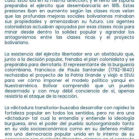
caso. EEUU iba en la misma dirección, y el reino de España
preparaba el ejército que desembarcaría en 1815. Estas
presiones iban en aumento según las clases ricas veían
que las profundas mejoras sociales bolivarianas minaban
sus propiedades y amenazaban su futuro. Los agentes
colonialistas actuaban apoyados por esas clases ricas para
minar desde dentro la solidez popular y agrandar los
antagonismos entre las clases ricas y el proyecto
bolivariano.
La existencia del ejército libertador era un obstáculo que,
junto a la decisión popular, frenaba el plan colonialista y se
preparaba para derrotarlo. El representante de la burguesía
colombiana, Francisco de Paula Santander (1792-1840)
rechazaba el proyecto de la Patria Grande y viajó a EEUU
para ver cómo imponer el modelo político yanqui en
Nuestramérica. Bolívar comprendió que un pueblo
desarmado y con muy débil conciencia de sí, apenas
resistiría el ataque de la reacción.
La «dictadura transitoria» buscaba desarrollar con rapidez la
fortaleza popular en todos los sentidos, pero no era una
«dictadura» tal cual la entendía y entiende la ideología
burguesa, sino el poder del pueblo autoorganizado tanto
en su vida socioeconómica como en su defensa militar:
era una democracia popular unida en lo interno de su