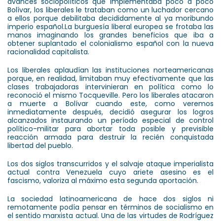
avances sociopolíticos que implementaba poco a poco
Bolívar, los liberales le trataban como un luchador cercano
a ellos porque debilitaba decididamente al ya moribundo
imperio español.La burguesía liberal europea se frotaba las
manos imaginando los grandes beneficios que iba a
obtener suplantado el colonialismo español con la nueva
racionalidad capitalista.
Los liberales aplaudían las instituciones norteamericanas
porque, en realidad, limitaban muy efectivamente que las
clases trabajadoras intervinieran en política como lo
reconoció el mismo Tocqueville. Pero los liberales atacaron
a muerte a Bolívar cuando este, como veremos
inmediatamente después, decidió asegurar los logros
alcanzados instaurando un período especial de control
político-militar para abortar toda posible y previsible
reacción armada para destruir la recién conquistada
libertad del pueblo.
Los dos siglos transcurridos y el salvaje ataque imperialista
actual contra Venezuela cuyo ariete asesino es el
fascismo, valoriza al máximo esta segunda aportación.
La sociedad latinoamericana de hace dos siglos ni
remotamente podía pensar en términos de socialismo en
el sentido marxista actual. Una de las virtudes de Rodríguez