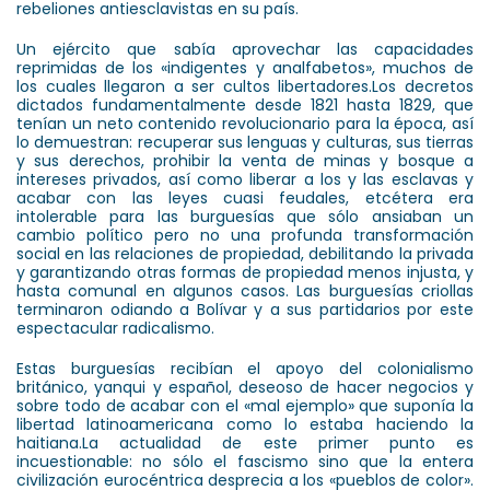
rebeliones antiesclavistas en su país.
Un ejército que sabía aprovechar las capacidades
reprimidas de los «indigentes y analfabetos», muchos de
los cuales llegaron a ser cultos libertadores.Los decretos
dictados fundamentalmente desde 1821 hasta 1829, que
tenían un neto contenido revolucionario para la época, así
lo demuestran: recuperar sus lenguas y culturas, sus tierras
y sus derechos, prohibir la venta de minas y bosque a
intereses privados, así como liberar a los y las esclavas y
acabar con las leyes cuasi feudales, etcétera era
intolerable para las burguesías que sólo ansiaban un
cambio político pero no una profunda transformación
social en las relaciones de propiedad, debilitando la privada
y garantizando otras formas de propiedad menos injusta, y
hasta comunal en algunos casos. Las burguesías criollas
terminaron odiando a Bolívar y a sus partidarios por este
espectacular radicalismo.
Estas burguesías recibían el apoyo del colonialismo
británico, yanqui y español, deseoso de hacer negocios y
sobre todo de acabar con el «mal ejemplo» que suponía la
libertad latinoamericana como lo estaba haciendo la
haitiana.La actualidad de este primer punto es
incuestionable: no sólo el fascismo sino que la entera
civilización eurocéntrica desprecia a los «pueblos de color».