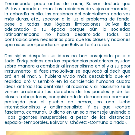
Terminando: poco antes de morir, Bolívar declaró que
«Estuve arando el mar». Las traiciones de viejos camaradas,
la cobardía criolla, las presiones del colonialismo cada vez
más duras, etc., sacaron a la luz el problema de fondo:
pese a todas sus lógicas limitaciones Bolívar iba
adelantado a su época porque aún la sociedad
latinoamericana no había desarrollado todas las
contradicciones necesarias para que las clases y naciones
oprimidas comprendieran que Bolívar tenía razón.
Dos siglos después sus ideas no han envejecido pese a
todo. Enriquecidas con las experiencias posteriores ayudan
sobre manera a combatir al imperialismo en sí y a su peor
instrumento, el fascismo.Bolívar se equivocó al decir que
aró en el mar. Si hubiera vivido más descubriría que en
realidad aró y sembró en la conciencia humana cuatro
ideas antifacistas centrales: al racismo y al fascismo se le
vence ampliando los derechos de los pueblos y de las
clases trabajadoras, conquistando la democracia comunal
protegida por el pueblo en armas, en una lucha
internacionalista y antiimperialista. Y es que «contra
fascismo, comuna». O dicho en un solo mensaje uniendo a
dos gigantes insuperables a pesar de las distancias
espacio-temporales, Bolívar y Chávez: «Comuna o nada».