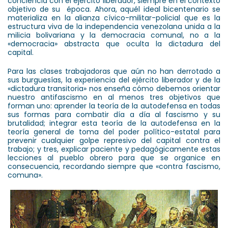
conciencia con el ejército liberador, siempre en el contexto
objetivo de su época. Ahora, aquél ideal bicentenario se
materializa en la alianza cívico-militar-policial que es la
estructura viva de la independencia venezolana unida a la
milicia bolivariana y la democracia comunal, no a la
«democracia» abstracta que oculta la dictadura del
capital.
Para las clases trabajadoras que aún no han derrotado a
sus burguesías, la experiencia del ejército liberador y de la
«dictadura transitoria» nos enseña cómo debemos orientar
nuestro antifascismo en al menos tres objetivos que
forman uno: aprender la teoría de la autodefensa en todas
sus formas para combatir día a día al fascismo y su
brutalidad; integrar esta teoría de la autodefensa en la
teoría general de toma del poder político-estatal para
prevenir cualquier golpe represivo del capital contra el
trabajo; y tres, explicar paciente y pedagógicamente estas
lecciones al pueblo obrero para que se organice en
consecuencia, recordando siempre que «contra fascismo,
comuna».