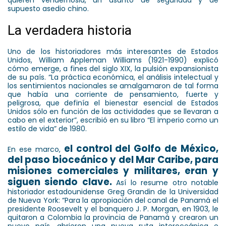
quieren vendérnosla, un asunto de seguridad y de
supuesto asedio chino.
La verdadera historia
Uno de los historiadores más interesantes de Estados
Unidos, William Appleman Williams (1921-1990) explicó
cómo emerge, a fines del siglo XIX, la pulsión expansionista
de su país. “La práctica económica, el análisis intelectual y
los sentimientos nacionales se amalgamaron de tal forma
que había una corriente de pensamiento, fuerte y
peligrosa, que definía el bienestar esencial de Estados
Unidos sólo en función de las actividades que se llevaran a
cabo en el exterior”, escribió en su libro “El imperio como un
estilo de vida” de 1980.
el control del Golfo de México,
En ese marco,
del paso bioceánico y del Mar Caribe, para
misiones comerciales y militares, eran y
siguen siendo clave.
Así lo resume otro notable
historiador estadounidense Greg Grandin de la Universidad
de Nueva York: “Para la apropiación del canal de Panamá el
presidente Roosevelt y el banquero J. P. Morgan, en 1903, le
quitaron a Colombia la provincia de Panamá y crearon un