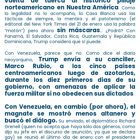
vuelta de tuerca al histórico pillaje
norteamericano en Nuestra América
. Como
la legalidad no lo acompaña, la Casa Blanca usa las
tácticas de siempre, la mentira y el patoterismo (el
editorial del New York Times del 21 de enero usa la palabra
sin máscaras
“matón”) pero ahora
... ¿Podrá? Con
Panamá, El Salvador, Costa Rica, Guatemala y República
Dominicana, Trump considera que sí puede.
Con Venezuela, parece que no. Como dice el diario
Trump envía a su canciller,
neoyorquino,
Marco Rubio, a los cinco países
centroamericanos luego de azotarlos,
durante los diez primeros días de su
gobierno, con amenazas de aplicar la
fuerza militar si no obedecen sus dictados
.
Con Venezuela, en cambio (por ahora), el
magnate se mostró menos altanero y
buscó el diálogo.
Su enviado, el diplomático Richard
Grenell (quien no acepta que haya sólo dos géneros, como
dijo su jefe en el discurso de asunción, ya que se declara
gay) se reunió el último día de enero con el presidente