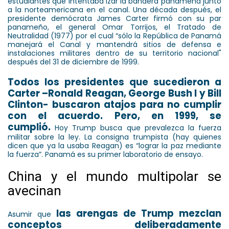
estudiantes que intentaba izar la bandera panameña junto
a la norteamericana en el canal. Una década después, el
presidente demócrata James Carter firmó con su par
panameño, el general Omar Torrijos, el Tratado de
Neutralidad (1977) por el cual “sólo la República de Panamá
manejará el Canal y mantendrá sitios de defensa e
instalaciones militares dentro de su territorio nacional"
después del 31 de diciembre de 1999.
Todos los presidentes que sucedieron a
Carter –Ronald Reagan, George Bush I y Bill
Clinton- buscaron atajos para no cumplir
con el acuerdo. Pero, en 1999, se
cumplió.
Hoy Trump busca que prevalezca la fuerza
militar sobre la ley. La consigna trumpista (hay quienes
dicen que ya la usaba Reagan) es “lograr la paz mediante
la fuerza”. Panamá es su primer laboratorio de ensayo.
China y el mundo multipolar se
avecinan
las arengas de Trump mezclan
Asumir que
conceptos deliberadamente