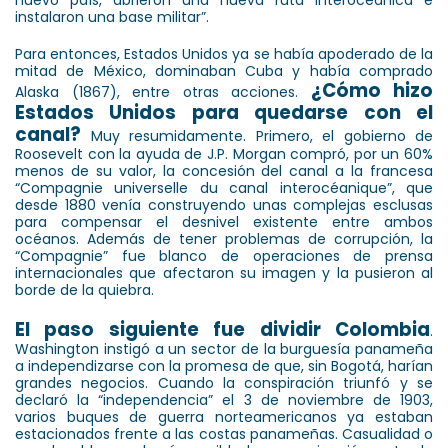
nuevo país, abrieron una nueva ruta interoceánica e
instalaron una base militar”.
Para entonces, Estados Unidos ya se había apoderado de la
mitad de México, dominaban Cuba y había comprado
¿Cómo hizo
Alaska (1867), entre otras acciones.
Estados Unidos para quedarse con el
canal?
Muy resumidamente. Primero, el gobierno de
Roosevelt con la ayuda de J.P. Morgan compró, por un 60%
menos de su valor, la concesión del canal a la francesa
“Compagnie universelle du canal interocéanique”, que
desde 1880 venía construyendo unas complejas esclusas
para compensar el desnivel existente entre ambos
océanos. Además de tener problemas de corrupción, la
“Compagnie” fue blanco de operaciones de prensa
internacionales que afectaron su imagen y la pusieron al
borde de la quiebra.
El paso siguiente fue dividir Colombia
.
Washington instigó a un sector de la burguesía panameña
a independizarse con la promesa de que, sin Bogotá, harían
grandes negocios. Cuando la conspiración triunfó y se
declaró la “independencia” el 3 de noviembre de 1903,
varios buques de guerra norteamericanos ya estaban
estacionados frente a las costas panameñas. Casualidad o