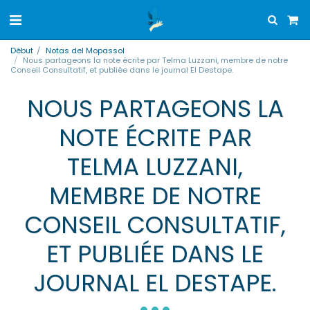
Début
Notas del Mopassol
Nous partageons la note écrite par Telma Luzzani, membre de notre
Conseil Consultatif, et publiée dans le journal El Destape.
NOUS PARTAGEONS LA
NOTE ÉCRITE PAR
TELMA LUZZANI,
MEMBRE DE NOTRE
CONSEIL CONSULTATIF,
ET PUBLIÉE DANS LE
JOURNAL EL DESTAPE.