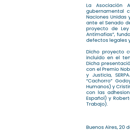
La Asociación 
gubernamental c
Naciones Unidas 
ante el Senado d
proyecto de Ley
Antimafias”, fund
defectos legales y
Dicho proyecto 
incluido en el te
Dicha presentació
con el Premio Nobe
y Justicia, SERP
“Cachorro” Godoy
Humanos) y Crist
con las adhesione
Español) y Rober
Trabajo).
Buenos Aires, 20 