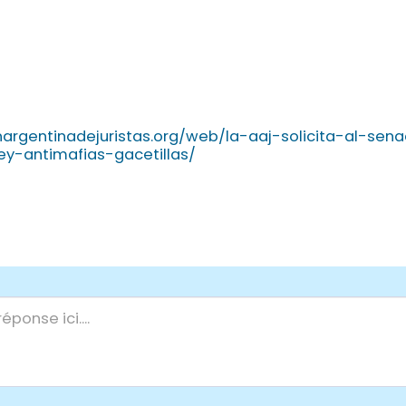
onargentinadejuristas.org/web/la-aaj-solicita-al-se
ey-antimafias-gacetillas/