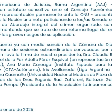
Americana de Juristas, Rama Argentina (AAJ) -
on estatuto consultivo ante el Consejo Económico
y representación permanente ante la ONU - presentó
e la Nación una nota peticionando a los/as Senadore
 de Abordaje integral del crimen organizado, co
amentando que se trata de una reforma ilegal del es
 los graves riesgos de su aplicación.
cuenta ya con media sanción de la Cámara de Dip
mario de sesiones extraordinarias convocadas por e
n lleva la firma de nuestra presidenta, Dra. Claudia
l de la Paz Adolfo Pérez Esquivel (en representación 
AJ), Ana María Careaga (Instituto Espacio para 
 (CTA-Autónoma), Iris Avellaneda (Liga Argentina
ina Caamaño (Universidad Nacional Madres de Plaza d
s de los Dres. Eugenio Raúl Zaffaroni, Baltazar Ga
to Pompa (Presidente de la Asociación Latinoameric
de enero de 2025