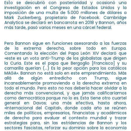
Esto se descubrió con posterioridad y ocasionó una
investigación en el Congreso de Estados Unidos y la
imposición de una multa de 5.000 millones de dólares a
Mark Zuckerberg, propietario de Facebook. Cambridge
Analytica se declaró en bancarrota en 2018 y Bannon, años
más tarde, pasó varios meses en una cárcel federal.
Pero Bannon sigue en funciones asesorando a las fuerzas
de la extrema derecha, sobre todo en Europa.
Comentando la elección del Papa León XIV declaró que
«este es un voto anti-Trump de los globalistas que dirigen
la Curia. Este es el papa que Bergoglio [Francisco] y su
camarilla querían (…) Es la peor opción para los católicos
MAGA». Bannon no está solo en este emprendimiento. Más
allá de algún entredicho con Trump, sigue
incansablemente promoviendo a la derecha extrema en
todo el mundo. Pero esto no nos debería hacer olvidar a la
derecha más convencional, y que jamás calificaríamos
como democrática porque no lo es. Esta tiene otro cuartel
general en Davos; una más efectiva, hasta ahora,
«Internacional del Capital», donde cada año se reúnen
miles de políticos, empresarios, financistas y académicos
de derecha para evaluar el contexto mundial y trazar
estrategias para, sin las estridencias de Bannon y los
sectores fascistas, reforzar su dominio sobre la economía