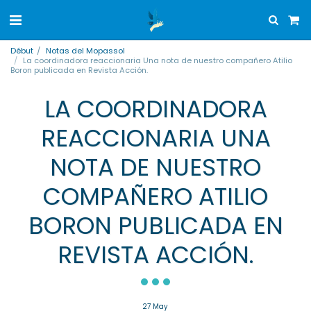
Début
Notas del Mopassol
La coordinadora reaccionaria Una nota de nuestro compañero Atilio
Boron publicada en Revista Acción.
LA COORDINADORA
REACCIONARIA UNA
NOTA DE NUESTRO
COMPAÑERO ATILIO
BORON PUBLICADA EN
REVISTA ACCIÓN.
27
May