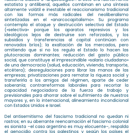
estatista y antiliberal, aquellos combinan en una síntesis
altamente volátil e inestable el reaccionarismo tradicional
con las formas más radicales del neoliberalismo
sintetizadas en el «anarcocapitalismo». Su programa
contempla el ataque y destrucción selectiva del Estado
(«selectiva» porque los aparatos represivos y los
ideológicos lejos de destruirse son reforzados, y los
subsidios y transferencias al capital continúan con
renovados bríos); la exaltación de los mercados, pero
omitiendo que si no los regula el Estado lo hacen las
plutocracias dominantes; reducción del gasto público
social, que constituye el imprescindible «salario ciudadano»
de una democracia (salud, educación, vivienda, transporte,
etcétera); desregulaciones para librar las manos de las
empresas; privatizaciones para rematar la riqueza social y
transferirla a los amigos del régimen, aparte de ceder
soberanía; contrarreformas laborales para recortar la
capacidad negociadora de la fuerza de trabajo y
previsionales para ahorrar sobre el sufrimiento de nuestros
mayores y, en lo internacional, alineamiento incondicional
con Estados Unidos e Israel.
Del antisemitismo del fascismo tradicional no quedan ni
rastros; en su aberrante reencarnación el fascismo colonial
es sionista –el caso argentino es muy elocuente–, respalda
el genocidio contra los palestinos y según los países el