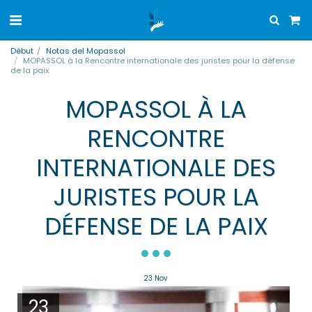
Début
Notas del Mopassol
MOPASSOL à la Rencontre internationale des juristes pour la défense
de la paix
MOPASSOL À LA
RENCONTRE
INTERNATIONALE DES
JURISTES POUR LA
DÉFENSE DE LA PAIX
23
Nov
23