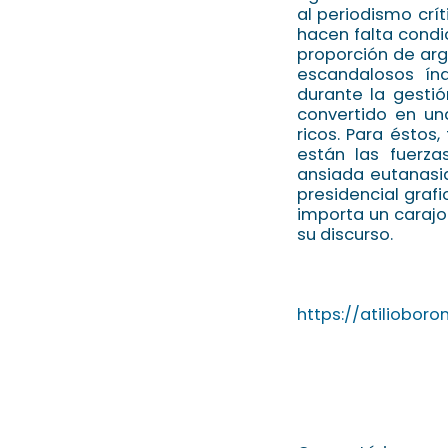
al periodismo crít
hacen falta condi
proporción de arg
escandalosos ín
durante la gesti
convertido en un
ricos. Para éstos
están las fuerza
ansiada eutanasia
presidencial graf
importa un carajo
su discurso.
https://atiliobor