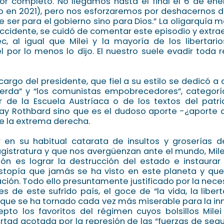
or completo. No llegamos hasta el final el 6 de ener
o en 2021), pero nos esforzaremos por deshacernos d
e ser para el gobierno sino para Dios.” La oligarquía m
ccidente, se cuidó de comentar este episodio y extrae
c, al igual que Milei y la mayoría de los libertari
 por lo menos lo dijo. El nuestro suele evadir toda 
 cargo del presidente, que fiel a su estilo se dedicó a
ierda” y “los comunistas empobrecedores”, categorí
 de la Escuela Austríaca o de los textos del patri
ray Rothbard sino que es el dudoso aporte -¿aporte d
 de la extrema derecha.
ir en su habitual catarata de insultos y groserías 
gistratura y que nos avergüenzan ante el mundo, Milei 
ón es lograr la destrucción del estado e instaurar
stopía que jamás se ha visto en este planeta y que 
ción. Todo ello presuntamente justificado por la nece
es de este sufrido país, el goce de “la vida, la liber
a que se ha tornado cada vez más miserable para la 
epto los favoritos del régimen cuyos bolsillos Milei
ertad acotada por la represión de las “fuerzas de segu