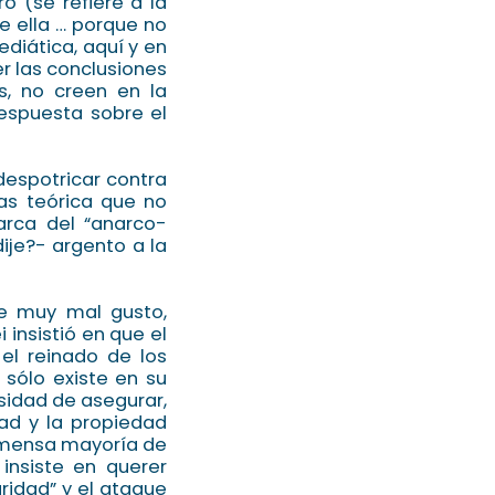
o (se refiere a la
e ella … porque no
ediática, aquí y en
r las conclusiones
os, no creen en la
respuesta sobre el
 despotricar contra
as teórica que no
arca del “anarco-
ije?- argento a la
de muy mal gusto,
insistió en que el
 el reinado de los
sólo existe en su
sidad de asegurar,
tad y la propiedad
inmensa mayoría de
 insiste en querer
ridad” y el ataque