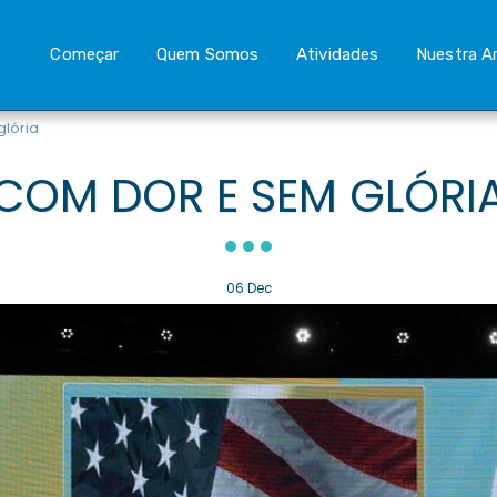
Começar
Quem Somos
Atividades
Nuestra A
lória
COM DOR E SEM GLÓRI
06
Dec