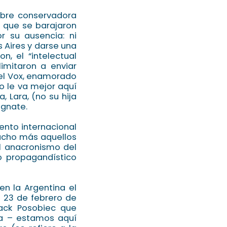
mbre conservadora
 que se barajaron
r su ausencia: ni
 Aires y darse una
n, el “intelectual
limitaron a enviar
del Vox, enamorado
o le va mejor aquí
 Lara, (no su hija
agnate.
ento internacional
ucho más aquellos
el anacronismo del
 propagandístico
en la Argentina el
l 23 de febrero de
ack Posobiec que
ia – estamos aquí