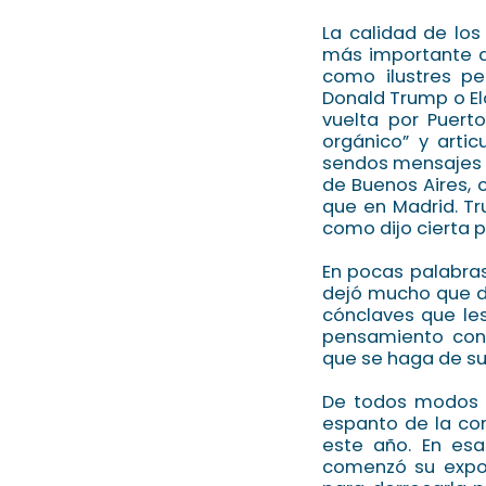
La calidad de lo
más importante d
como ilustres pe
Donald Trump o El
vuelta por Puerto
orgánico” y artic
sendos mensajes g
de Buenos Aires, 
que en Madrid. Tr
como dijo cierta p
En pocas palabras
dejó mucho que d
cónclaves que les
pensamiento con
que se haga de su
De todos modos es
espanto de la con
este año. En es
comenzó su expos