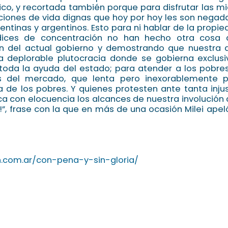
ico, y recortada también porque para disfrutar las mi
ciones de vida dignas que hoy por hoy les son negad
entinas y argentinos. Esto para ni hablar de la propie
dices de concentración no han hecho otra cosa 
ón del actual gobierno y demostrando que nuestra
a deplorable plutocracia donde se gobierna exclus
, toda la ayuda del estado; para atender a los pobres
s del mercado, que lenta pero inexorablemente p
 de los pobres. Y quienes protesten ante tanta injus
ica con elocuencia los alcances de nuestra involución
!”, frase con la que en más de una ocasión Milei ape
on.com.ar/con-pena-y-sin-gloria/