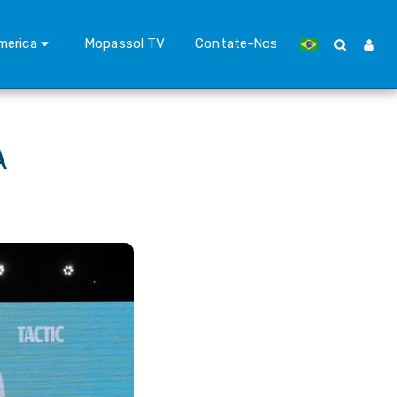
merica
Mopassol TV
Contate-Nos
A