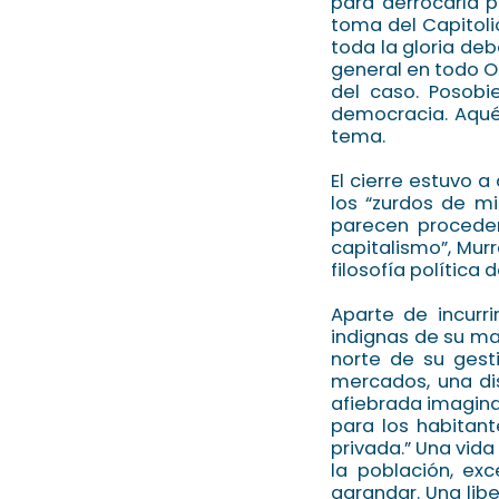
para derrocarla p
toma del Capitoli
toda la gloria deb
general en todo O
del caso. Posobie
democracia. Aquél
tema.
El cierre estuvo a
los “zurdos de m
parecen proceder
capitalismo”, Mur
filosofía política
Aparte de incurr
indignas de su ma
norte de su gesti
mercados, una di
afiebrada imagina
para los habitant
privada.” Una vid
la población, exc
agrandar. Una lib