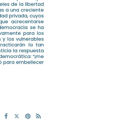
eles de la libertad
as a una creciente
dad privada, cuyos
que acrecentarse
 democracia se ha
ivamente para los
 y los vulnerables
racticarán la tan
ticia la respuesta
 democrática: “¡me
ló para embellecer