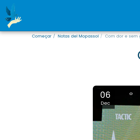
Começar
Notas del Mopassol
Com dor e sem g
06
Dec