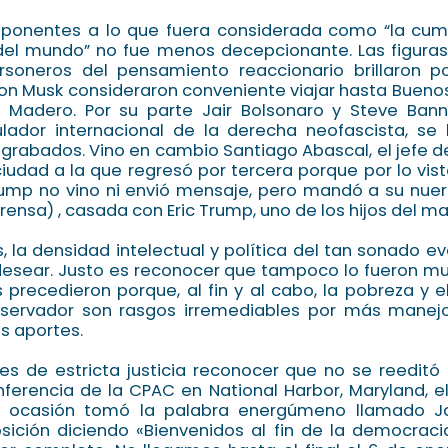
s ponentes a lo que fuera considerada como “la cu
el mundo” no fue menos decepcionante. Las figuras
rsoneros del pensamiento reaccionario brillaron po
on Musk consideraron conveniente viajar hasta Buenos
 Madero. Por su parte Jair Bolsonaro y Steve Banno
ulador internacional de la derecha neofascista, se 
rabados. Vino en cambio Santiago Abascal, el jefe 
ciudad a la que regresó por tercera porque por lo vist
ump no vino ni envió mensaje, pero mandó a su nuera,
rensa) , casada con Eric Trump, uno de los hijos del m
, la densidad intelectual y política del tan sonado ev
esear. Justo es reconocer que tampoco lo fueron m
 precedieron porque, al fin y al cabo, la pobreza y 
servador son rasgos irremediables por más manejo
s aportes.
 de estricta justicia reconocer que no se reeditó 
ferencia de la CPAC en National Harbor, Maryland, e
a ocasión tomó la palabra energúmeno llamado J
ición diciendo «Bienvenidos al fin de la democrac