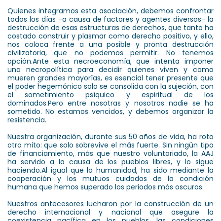
Quienes integramos esta asociación, debemos confrontar
todos los días -a causa de factores y agentes diversos- la
destrucción de esas estructuras de derechos, que tanto ha
costado construir y plasmar como derecho positivo, y ello,
nos coloca frente a una posible y pronta destrucción
civilizatoria, que no podemos permitir. No tenemos
opción.Ante esta necroeconomía, que intenta imponer
una necropolítica para decidir quienes viven y como
mueren grandes mayorías, es esencial tener presente que
el poder hegemónico solo se consolida con la sujeción, con
el sometimiento psíquico y espiritual de los
dominados.Pero entre nosotras y nosotros nadie se ha
sometido. No estamos vencidos, y debemos organizar la
resistencia.
Nuestra organización, durante sus 50 años de vida, ha roto
otro mito: que solo sobrevive el más fuerte. Sin ningún tipo
de financiamiento, más que nuestro voluntariado, la AAJ
ha servido a la causa de los pueblos libres, y lo sigue
haciendo.Al igual que la humanidad, ha sido mediante la
cooperación y los mutuos cuidados de la condición
humana que hemos superado los periodos más oscuros.
Nuestros antecesores lucharon por la construcción de un
derecho internacional y nacional que asegure la
coexistencia pacífica en los pueblos, las condiciones