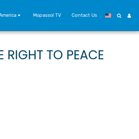
America
Mopassol TV
Contact Us
E RIGHT TO PEACE