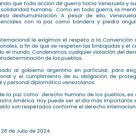
ando que toda acción de guerra hacia Venezuela y su
 solidaridad humana. Como en toda guerra, la menti
esa deshumanización. A pesar de ello, Venezuela
denciales con la paz como bandera y piedra angu
nternacional le exigimos el respeto a la Convención
ionales, a fin de que se respeten las Embajadas y el 
o el mundo. Condenamos cualquier violación del der
autodeterminación de los pueblos.
do al gobierno argentino en particular, para exigi
ional y el cumplimiento de su obligación de protege
al y personal diplomático venezolanos.
 de la paz como derecho humano de los pueblos, es e
tra América. Hoy puede ser el día más importante e
eblo son respetados conforme el derecho internaciona
l 28 de Julio de 2024.