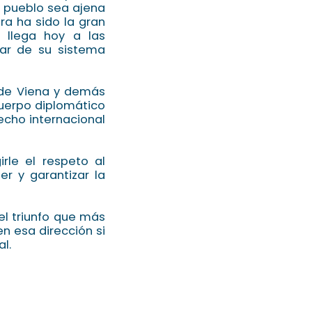
 pueblo sea ajena
ra ha sido la gran
 llega hoy a las
lar de su sistema
 de Viena y demás
cuerpo diplomático
echo internacional
rle el respeto al
r y garantizar la
l triunfo que más
n esa dirección si
l.