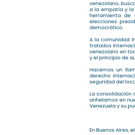
venezolano, busc
a la empatía y la
herramienta de 
elecciones presi
democrático.
A la comunidad i
tratados internac
venezolano en tod
y el principio de 
Hacemos un llama
derecho internac
seguridad del loc
La consolidación
anhelamos en nues
Venezuela y su pu
En Buenos Aires, e