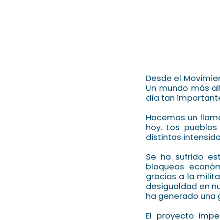
Desde el Movimient
Un mundo más all
día tan important
Hacemos un llamad
hoy. Los pueblos
distintas intensid
Se ha sufrido es
bloqueos económi
gracias a la milit
desigualdad en nu
ha generado una gr
El proyecto impe