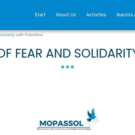
Start
About Us
Activities
Nuestra 
idarity with Palestine
F FEAR AND SOLIDARITY