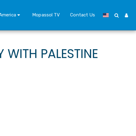
America
Mopassol TV
Contact Us
 WITH PALESTINE