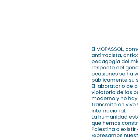
El MOPASSOL, como
antirracista, anti
pedagogía del mied
respecto del geno
ocasiones se ha v
públicamente su s
El laboratorio de
violatorio de las 
moderno y no hay 
transmite en vivo
internacional.
La humanidad está 
que hemos constru
Palestina a existi
Expresamos nuestra