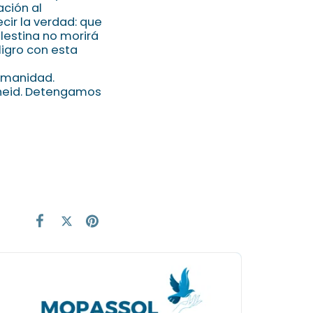
ación al
ecir la verdad: que
lestina no morirá
ligro con esta
umanidad.
rtheid. Detengamos