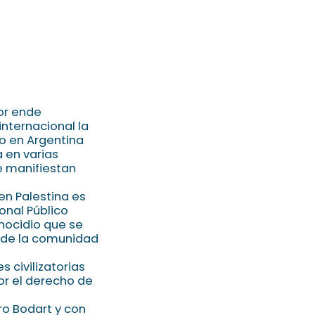
or ende
internacional la
io en Argentina
 en varias
e manifiestan
en Palestina es
onal Público
nocidio que se
e de la comunidad
 civilizatorias
r el derecho de
ro Bodart y con