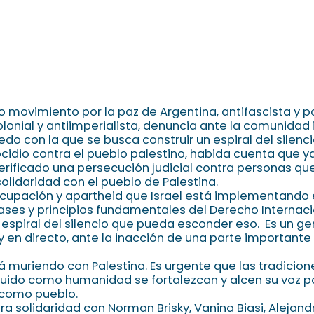
 movimiento por la paz de Argentina, antifascista y p
colonial y antiimperialista, denuncia ante la comunidad 
o con la que se busca construir un espiral del silenc
cidio contra el pueblo palestino, habida cuenta que ya
erificado una persecución judicial contra personas qu
olidaridad con el pueblo de Palestina.
 ocupación y apartheid que Israel está implementando 
bases y principios fundamentales del Derecho Internaci
espiral del silencio que pueda esconder eso. Es un ge
 y en directo, ante la inacción de una parte important
muriendo con Palestina. Es urgente que las tradiciones
ido como humanidad se fortalezcan y alcen su voz po
r como pueblo.
 solidaridad con Norman Brisky, Vanina Biasi, Alejand