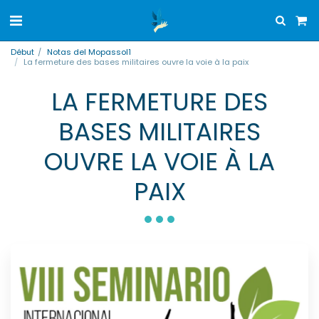
Début
Notas del Mopassol1
La fermeture des bases militaires ouvre la voie à la paix
LA FERMETURE DES
BASES MILITAIRES
OUVRE LA VOIE À LA
PAIX