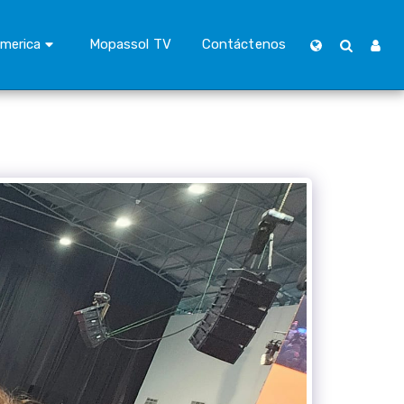
merica
Mopassol TV
Contáctenos