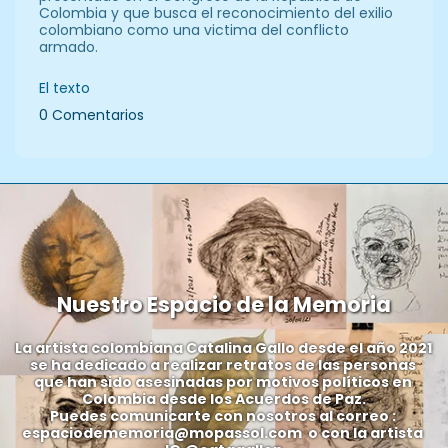
Colombia y que busca el reconocimiento del exilio
colombiano como una victima del conflicto
armado.
El texto
0 Comentarios
Nuestro Espacio de la Memoria
La artista colombiana 
Catalina Gallo
 desde el año 2021 
se ha dedicado a realizar retratos de las personas 
que han sido asesinadas por motivos políticos en 
Colombia desde los Acuerdos de Paz.
Puedes comunicarte con nosotros al correo : 
espaciodememoria@mopassol.com
  o con la artista 