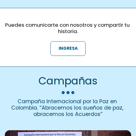
documental 2015
do
demostraciones de apoyo
popular.
Puedes comunicarte con nosotros y compartir tu 
historia.
INGRESA
Campañas
Campaña Internacional por la Paz en 
Colombia. “Abracemos los sueños de paz, 
abracemos los Acuerdos”