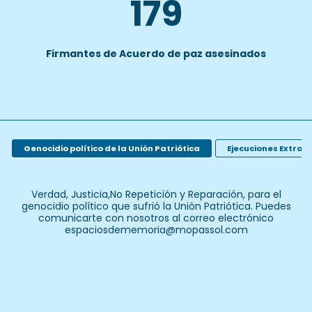
413
Firmantes de Acuerdo de paz asesinados
Genocidio político de la Unión Patriótica
Ejecuciones Extraju
Verdad, Justicia,No Repetición y Reparación, para el
genocidio político que sufrió la Unión Patriótica. Puedes
comunicarte con nosotros al correo electrónico
espaciosdememoria@mopassol.com
Puedes descargar el Libro
Desde las cenizas -
con esta link
de
Unión Patriótica
s
documental
Las primeras