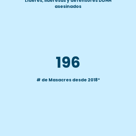
Líderes, lideresas y defensores DDHH
asesinados
453
# de Masacres desde 2018*