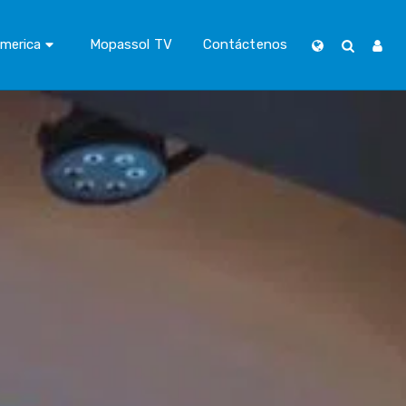
merica
Mopassol TV
Contáctenos