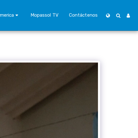
merica
Mopassol TV
Contáctenos