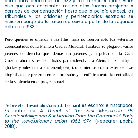
campañas electorales de 1932 y, tras tomar el poder, Hitler
hizo que casi doscientos mil de ellos fueran arrojados a
campos de concentración hasta que la policía estatal, los
tribunales y las prisiones y penitenciarías estatales se
hicieron cargo de la tarea represiva a partir de la segunda
mitad de 1933.
Pero quienes se unieron a las filas nazis no fueron solo los veteranos
desencantados de la Primera Guerra Mundial. También se plegaron varios
jóvenes de derecha que, demasiado jóvenes para pelear en la Gran
Guerra, ahora sí estaban listos para «devolver a Alemania su antigua
gloria» y «destruir a sus enemigos», tanto internos como externos. Las
biografías que presento en el libro subrayan enfáticamente la centralidad
de la violencia en el proyecto nazi.
es escritor e historiador.
Sobre el entrevistador
Aaron J. Leonard
Es autor de
A Threat of the First Magnitude:
FBI
Counterintelligence & Infiltration From the Communist Party
to the Revolutionary Union. 1962-1974
(Repeater Books,
2018).