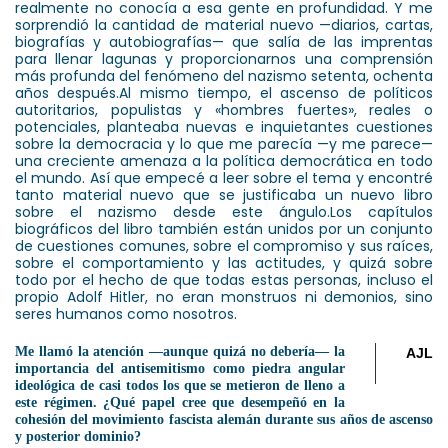
realmente no conocía a esa gente en profundidad. Y me
sorprendió la cantidad de material nuevo —diarios, cartas,
biografías y autobiografías— que salía de las imprentas
para llenar lagunas y proporcionarnos una comprensión
más profunda del fenómeno del nazismo setenta, ochenta
años después.
Al mismo tiempo, el ascenso de políticos
autoritarios, populistas y «hombres fuertes», reales o
potenciales, planteaba nuevas e inquietantes cuestiones
sobre la democracia y lo que me parecía —y me parece—
una creciente amenaza a la política democrática en todo
el mundo. Así que empecé a leer sobre el tema y encontré
tanto material nuevo que se justificaba un nuevo libro
sobre el nazismo desde este ángulo.
Los capítulos
biográficos del libro también están unidos por un conjunto
de cuestiones comunes, sobre el compromiso y sus raíces,
sobre el comportamiento y las actitudes, y quizá sobre
todo por el hecho de que todas estas personas, incluso el
propio Adolf Hitler, no eran monstruos ni demonios, sino
seres humanos como nosotros.
Me llamó la atención —aunque quizá no debería— la
AJL
importancia del antisemitismo como piedra angular
ideológica de casi todos los que se metieron de lleno a
este régimen. ¿Qué papel cree que desempeñó en la
cohesión del movimiento fascista alemán durante sus años de ascenso
y posterior dominio?