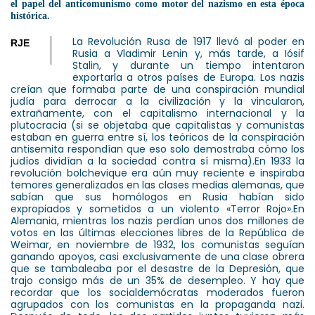
el papel del anticomunismo como motor del nazismo en esta época
histórica.
La Revolución Rusa de 1917 llevó al poder en
RJE
Rusia a Vladimir Lenin y, más tarde, a Iósif
Stalin, y durante un tiempo intentaron
exportarla a otros países de Europa. Los nazis
creían que formaba parte de una conspiración mundial
judía para derrocar a la civilización y la vincularon,
extrañamente, con el capitalismo internacional y la
plutocracia (si se objetaba que capitalistas y comunistas
estaban en guerra entre sí, los teóricos de la conspiración
antisemita respondían que eso solo demostraba cómo los
judíos dividían a la sociedad contra sí misma).
En 1933 la
revolución bolchevique era aún muy reciente e inspiraba
temores generalizados en las clases medias alemanas, que
sabían que sus homólogos en Rusia habían sido
expropiados y sometidos a un violento «Terror Rojo».
En
Alemania, mientras los nazis perdían unos dos millones de
votos en las últimas elecciones libres de la República de
Weimar, en noviembre de 1932, los comunistas seguían
ganando apoyos, casi exclusivamente de una clase obrera
que se tambaleaba por el desastre de la Depresión, que
trajo consigo más de un 35% de desempleo. Y hay que
recordar que los socialdemócratas moderados fueron
agrupados con los comunistas en la propaganda nazi.