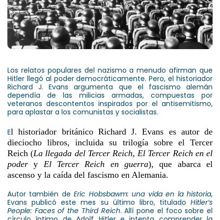
Los relatos populares del nazismo a menudo afirman que
Hitler llegó al poder democráticamente. Pero, el historiador
Richard J. Evans argumenta que el fascismo alemán
dependía de las milicias armadas, compuestas por
veteranos descontentos inspirados por el antisemitismo,
para aplastar a los comunistas y socialistas.
l historiador británico Richard J. Evans es autor de
E
dieciocho libros, incluida su trilogía sobre el Tercer
Reich (
La llegada del Tercer Reich
,
El Tercer Reich en el
poder
y
El Tercer Reich en guerra
), que abarca el
ascenso y la caída del fascismo en Alemania.
Autor también de
Eric Hobsbawm: una vida en la historia
,
Evans publicó este mes su último libro, titulado
Hitler’s
People:
Faces of the Third Reich
. Allí pone el foco sobre el
círculo íntimo de Adolf Hitler e intenta comprender la