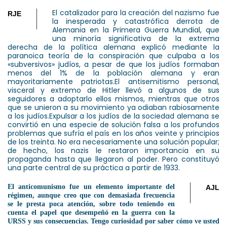
El catalizador para la creación del nazismo fue
RJE
la inesperada y catastrófica derrota de
Alemania en la Primera Guerra Mundial, que
una minoría significativa de la extrema
derecha de la política alemana explicó mediante la
paranoica teoría de la conspiración que culpaba a los
«subversivos» judíos, a pesar de que los judíos formaban
menos del 1% de la población alemana y eran
mayoritariamente patriotas.
El antisemitismo personal,
visceral y extremo de Hitler llevó a algunos de sus
seguidores a adoptarlo ellos mismos, mientras que otros
que se unieron a su movimiento ya odiaban rabiosamente
a los judíos.
Expulsar a los judíos de la sociedad alemana se
convirtió en una especie de solución falsa a los profundos
problemas que sufría el país en los años veinte y principios
de los treinta. No era necesariamente una solución popular;
de hecho, los nazis le restaron importancia en su
propaganda hasta que llegaron al poder. Pero constituyó
una parte central de su práctica a partir de 1933.
El anticomunismo fue un elemento importante del
AJL
régimen, aunque creo que con demasiada frecuencia
se le presta poca atención, sobre todo teniendo en
cuenta el papel que desempeñó en la guerra con la
URSS y sus consecuencias. Tengo curiosidad por saber cómo ve usted