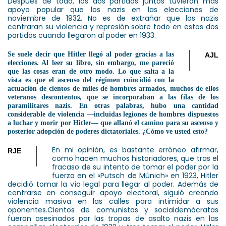
Después de todo, los dos partidos juntos tuvieron más
apoyo popular que los nazis en las elecciones de
noviembre de 1932. No es de extrañar que los nazis
centraran su violencia y represión sobre todo en estos dos
partidos cuando llegaron al poder en 1933.
Se suele decir que Hitler llegó al poder gracias a las
AJL
elecciones. Al leer su libro, sin embargo, me pareció
que las cosas eran de otro modo. Lo que salta a la
vista es que el ascenso del régimen coincidió con la
actuación de cientos de miles de hombres armados, muchos de ellos
veteranos descontentos, que se incorporaban a las filas de los
paramilitares nazis. En otras palabras, hubo una cantidad
considerable de violencia —incluidas legiones de hombres dispuestos
a luchar y morir por Hitler— que allanó el camino para su ascenso y
posterior adopción de poderes dictatoriales. ¿Cómo ve usted esto?
En mi opinión, es bastante erróneo afirmar,
RJE
como hacen muchos historiadores, que tras el
fracaso de su intento de tomar el poder por la
fuerza en el «Putsch de Múnich» en 1923, Hitler
decidió tomar la vía legal para llegar al poder. Además de
centrarse en conseguir apoyo electoral, siguió creando
violencia masiva en las calles para intimidar a sus
oponentes.
Cientos de comunistas y socialdemócratas
fueron asesinados por las tropas de asalto nazis en las